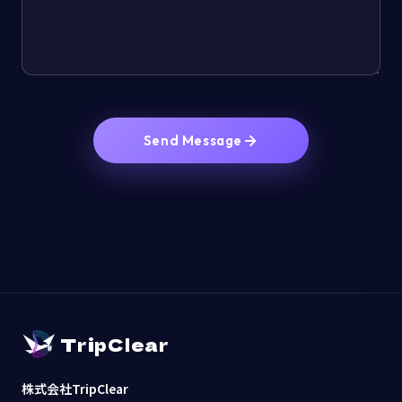
Send Message
TripClear
株式会社TripClear